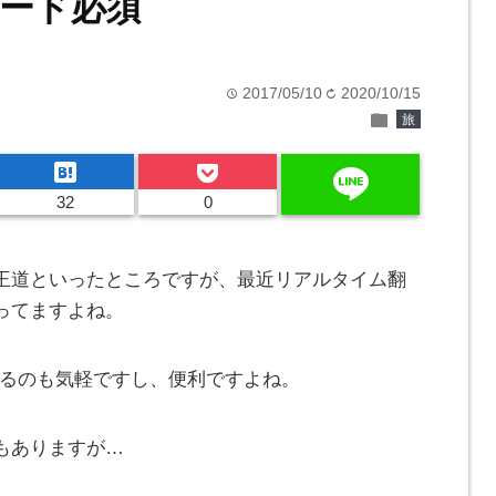
ード必須
2017/05/10
2020/10/15
time
refresh
folder
旅
hatenabookmark
line
32
0
王道といったところですが、最近リアルタイム翻
ってますよね。
えるのも気軽ですし、便利ですよね。
もありますが…