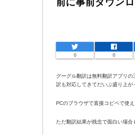
前に事前ダウンロ
twitter
facebook
0
0
グーグル翻訳は無料翻訳アプリの
訳も対応してきてだいぶ盛り上が
PCのブラウザで直接コピペで使
ただ翻訳結果が残念で面白い場合