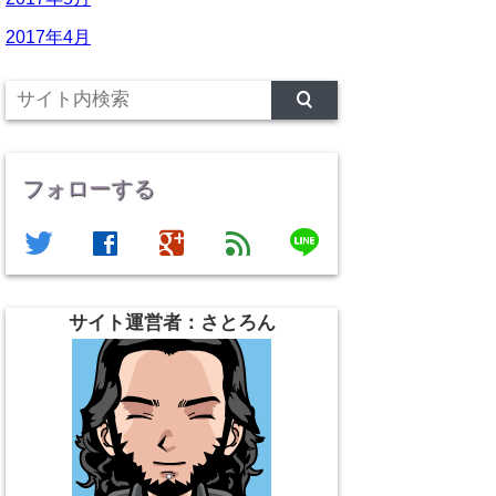
2017年4月
フォローする
line
twitter
facebook
google
feed
サイト運営者：さとろん