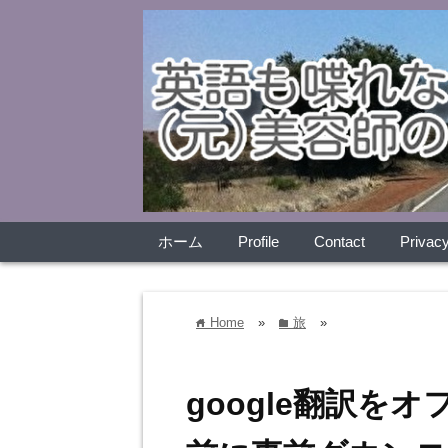
ホーム
Profile
Contact
Privacy
Home
»
旅
»
home
folder
google翻訳を