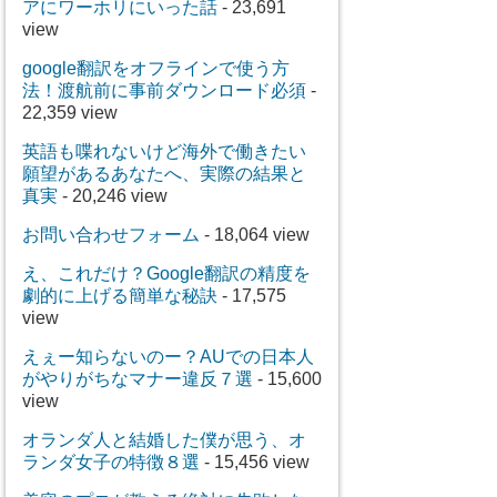
アにワーホリにいった話
- 23,691
view
google翻訳をオフラインで使う方
法！渡航前に事前ダウンロード必須
-
22,359 view
英語も喋れないけど海外で働きたい
願望があるあなたへ、実際の結果と
真実
- 20,246 view
お問い合わせフォーム
- 18,064 view
え、これだけ？Google翻訳の精度を
劇的に上げる簡単な秘訣
- 17,575
view
えぇー知らないのー？AUでの日本人
がやりがちなマナー違反７選
- 15,600
view
オランダ人と結婚した僕が思う、オ
ランダ女子の特徴８選
- 15,456 view