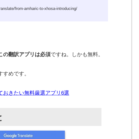
anslate/from-amharic-to-xhosa-introducing/
この翻訳アプリは必須
ですね。
しかも無料。
すすめです。
ておきたい無料厳選アプリ6選
と