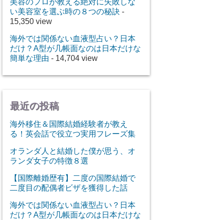
美容のプロが教える絶対に失敗しな
い美容室を選ぶ時の８つの秘訣
-
15,350 view
海外では関係ない血液型占い？日本
だけ？A型が几帳面なのは日本だけな
簡単な理由
- 14,704 view
最近の投稿
海外移住＆国際結婚経験者が教え
る！英会話で役立つ実用フレーズ集
オランダ人と結婚した僕が思う、オ
ランダ女子の特徴８選
【国際離婚歴有】二度の国際結婚で
二度目の配偶者ビザを獲得した話
海外では関係ない血液型占い？日本
だけ？A型が几帳面なのは日本だけな