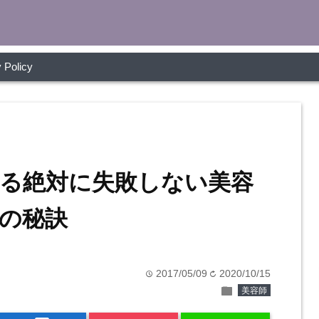
 Policy
る絶対に失敗しない美容
の秘訣
2017/05/09
2020/10/15
time
refresh
folder
美容師