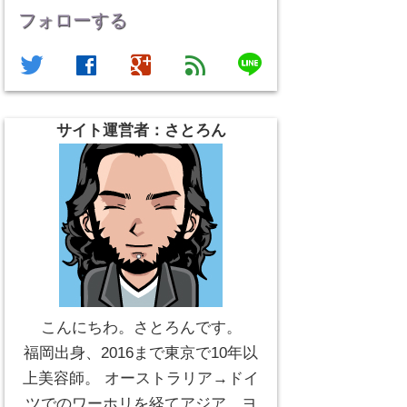
フォローする
line
twitter
facebook
google
feed
サイト運営者：さとろん
こんにちわ。さとろんです。
福岡出身、2016まで東京で10年以
上美容師。 オーストラリア→ドイ
ツでのワーホリを経てアジア、ヨ