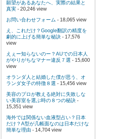
願望があるあなたへ、実際の結果と
真実
- 20,246 view
お問い合わせフォーム
- 18,065 view
え、これだけ？Google翻訳の精度を
劇的に上げる簡単な秘訣
- 17,576
view
えぇー知らないのー？AUでの日本人
がやりがちなマナー違反７選
- 15,600
view
オランダ人と結婚した僕が思う、オ
ランダ女子の特徴８選
- 15,456 view
美容のプロが教える絶対に失敗しな
い美容室を選ぶ時の８つの秘訣
-
15,351 view
海外では関係ない血液型占い？日本
だけ？A型が几帳面なのは日本だけな
簡単な理由
- 14,704 view