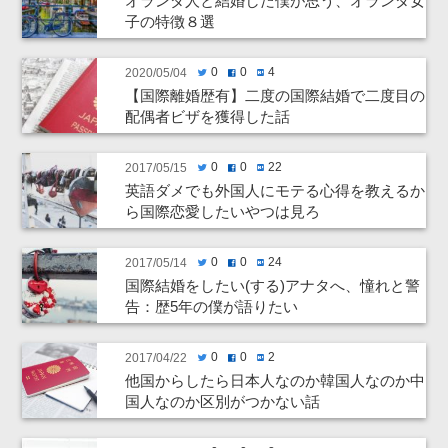
オランダ人と結婚した僕が思う、オランダ女
子の特徴８選
0
0
4
2020/05/04
twitter
facebook
hatenabookmark
【国際離婚歴有】二度の国際結婚で二度目の
配偶者ビザを獲得した話
0
0
22
2017/05/15
twitter
facebook
hatenabookmark
英語ダメでも外国人にモテる心得を教えるか
ら国際恋愛したいやつは見ろ
0
0
24
2017/05/14
twitter
facebook
hatenabookmark
国際結婚をしたい(する)アナタへ、憧れと警
告：歴5年の僕が語りたい
0
0
2
2017/04/22
twitter
facebook
hatenabookmark
他国からしたら日本人なのか韓国人なのか中
国人なのか区別がつかない話