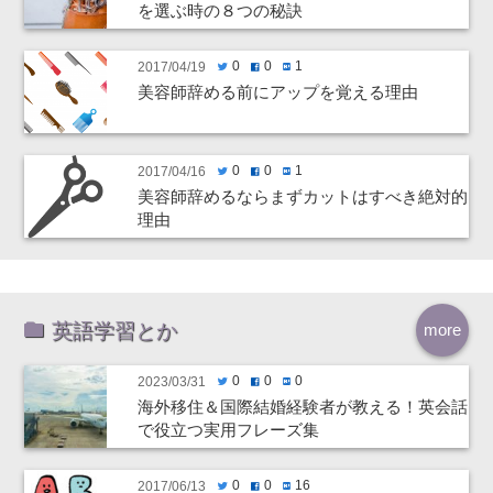
を選ぶ時の８つの秘訣
0
0
1
2017/04/19
twitter
facebook
hatenabookmark
美容師辞める前にアップを覚える理由
0
0
1
2017/04/16
twitter
facebook
hatenabookmark
美容師辞めるならまずカットはすべき絶対的
理由
英語学習とか
more
0
0
0
2023/03/31
twitter
facebook
hatenabookmark
海外移住＆国際結婚経験者が教える！英会話
で役立つ実用フレーズ集
0
0
16
2017/06/13
twitter
facebook
hatenabookmark