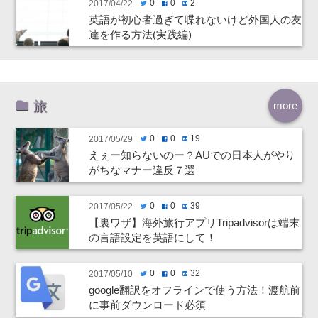
0
0
2
2017/04/22
twitter
facebook
hatenabookmark
英語が初心者過ぎて喋れないけど外国人の友
達を作る方法(実践編)
旅
more
0
0
19
2017/05/29
twitter
facebook
hatenabookmark
えぇー知らないのー？AUでの日本人がやり
がちなマナー違反７選
0
0
39
2017/05/22
twitter
facebook
hatenabookmark
【裏ワザ】海外旅行アプリTripadvisorは端末
の言語設定を英語にして！
0
0
32
2017/05/10
twitter
facebook
hatenabookmark
google翻訳をオフラインで使う方法！渡航前
に事前ダウンロード必須