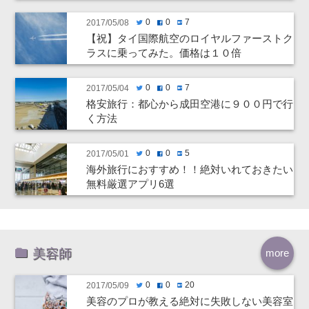
0
0
7
2017/05/08
twitter
facebook
hatenabookmark
【祝】タイ国際航空のロイヤルファーストク
ラスに乗ってみた。価格は１０倍
0
0
7
2017/05/04
twitter
facebook
hatenabookmark
格安旅行：都心から成田空港に９００円で行
く方法
0
0
5
2017/05/01
twitter
facebook
hatenabookmark
海外旅行におすすめ！！絶対いれておきたい
無料厳選アプリ6選
美容師
more
0
0
20
2017/05/09
twitter
facebook
hatenabookmark
美容のプロが教える絶対に失敗しない美容室