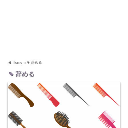
Home
»
辞める
home
tag
辞める
tag