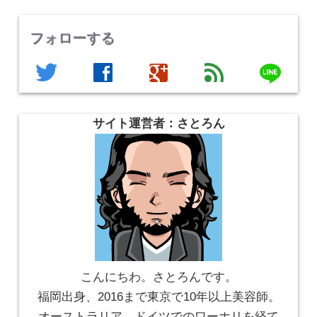
フォローする
line
twitter
facebook
google
feed
サイト運営者：さとろん
こんにちわ。さとろんです。
福岡出身、2016まで東京で10年以上美容師。
オーストラリア→ドイツでのワーホリを経て