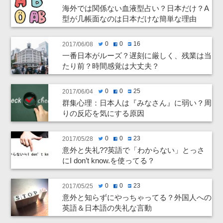
海外では関係ない血液型占い？日本だけ？A
型が几帳面なのは日本だけな簡単な理由
0
0
16
2017/06/08
twitter
facebook
hatenabookmark
一番日本がルーズ？遅刻に厳しく、残業は当
たり前？時間感覚は大丈夫？
0
0
25
2017/06/04
twitter
facebook
hatenabookmark
群集心理：日本人は『みなさん』に弱い？周
りの反応を気にする原因
0
0
23
2017/05/28
twitter
facebook
hatenabookmark
意外と失礼??英語で「わからない」とっさ
にI don’t know.を使ってる？
0
0
23
2017/05/25
twitter
facebook
hatenabookmark
意外と知らずにやっちゃってる？外国人への
英語＆日本語の失礼な言動