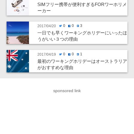
SIMフリー携帯が便利すぎるFORワーホリメ
ーカー
0
0
3
2017/04/20
twitter
facebook
hatenabookmark
一日でも早くワーキングホリデーにいったほ
うがいい３つの理由
0
0
1
2017/04/19
twitter
facebook
hatenabookmark
最初のワーキングホリデーはオーストラリア
がおすすめな理由
sponsored link