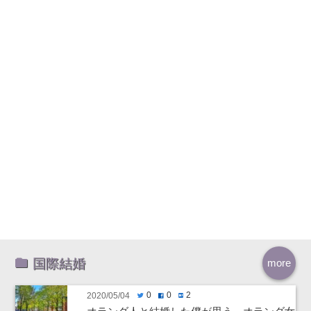
国際結婚
more
0
0
2
2020/05/04
twitter
facebook
hatenabookmark