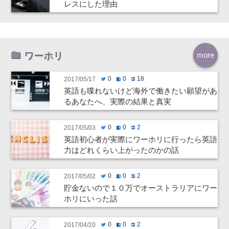
レスにした理由
ワーホリ
more
0
0
18
2017/05/17
twitter
facebook
hatenabookmark
英語も喋れないけど海外で働きたい願望があ
るあなたへ、実際の結果と真実
0
0
2
2017/05/03
twitter
facebook
hatenabookmark
英語初心者が実際にワーホリに行ったら英語
力はどれくらい上がったのかの話
0
0
2
2017/05/02
twitter
facebook
hatenabookmark
貯金ないので１０万でオーストラリアにワー
ホリにいった話
0
0
2
2017/04/20
twitter
facebook
hatenabookmark