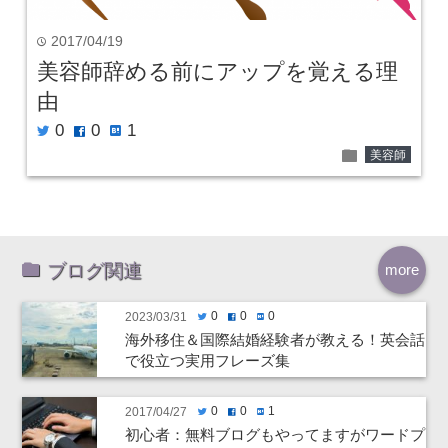
2017/04/19
time
美容師辞める前にアップを覚える理
由
0
0
1
twitter
facebook
hatenabookmark
folder
美容師
ブログ関連
more
0
0
0
2023/03/31
twitter
facebook
hatenabookmark
海外移住＆国際結婚経験者が教える！英会話
で役立つ実用フレーズ集
0
0
1
2017/04/27
twitter
facebook
hatenabookmark
初心者：無料ブログもやってますがワードプ