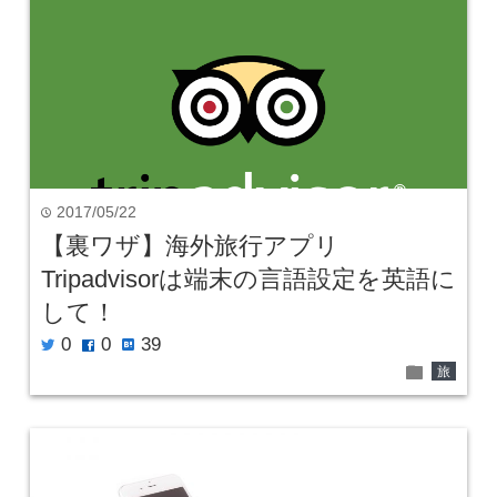
2017/05/22
time
【裏ワザ】海外旅行アプリ
Tripadvisorは端末の言語設定を英語に
して！
0
0
39
twitter
facebook
hatenabookmark
folder
旅