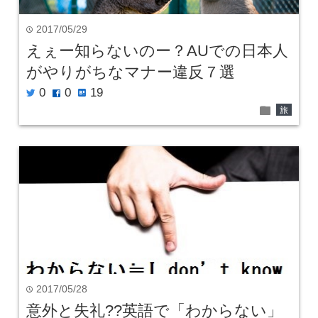
2017/05/29
time
えぇー知らないのー？AUでの日本人
がやりがちなマナー違反７選
0
0
19
twitter
facebook
hatenabookmark
folder
旅
2017/05/28
time
意外と失礼??英語で「わからない」