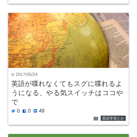
2017/05/24
time
英語が喋れなくてもスグに喋れるよ
うになる、やる気スイッチはココや
で
0
0
49
twitter
facebook
hatenabookmark
folder
英語学習とか