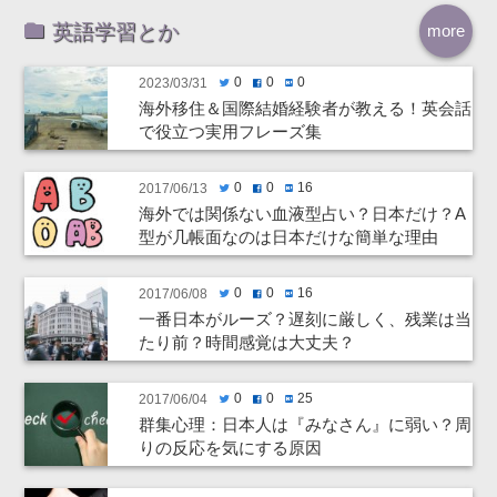
英語学習とか
more
0
0
0
2023/03/31
twitter
facebook
hatenabookmark
海外移住＆国際結婚経験者が教える！英会話
で役立つ実用フレーズ集
0
0
16
2017/06/13
twitter
facebook
hatenabookmark
海外では関係ない血液型占い？日本だけ？A
型が几帳面なのは日本だけな簡単な理由
0
0
16
2017/06/08
twitter
facebook
hatenabookmark
一番日本がルーズ？遅刻に厳しく、残業は当
たり前？時間感覚は大丈夫？
0
0
25
2017/06/04
twitter
facebook
hatenabookmark
群集心理：日本人は『みなさん』に弱い？周
りの反応を気にする原因