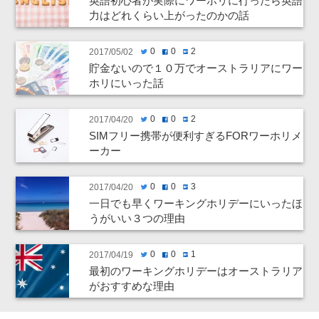
英語初心者が実際にワーホリに行ったら英語
力はどれくらい上がったのかの話
0
0
2
2017/05/02
twitter
facebook
hatenabookmark
貯金ないので１０万でオーストラリアにワー
ホリにいった話
0
0
2
2017/04/20
twitter
facebook
hatenabookmark
SIMフリー携帯が便利すぎるFORワーホリメ
ーカー
0
0
3
2017/04/20
twitter
facebook
hatenabookmark
一日でも早くワーキングホリデーにいったほ
うがいい３つの理由
0
0
1
2017/04/19
twitter
facebook
hatenabookmark
最初のワーキングホリデーはオーストラリア
がおすすめな理由