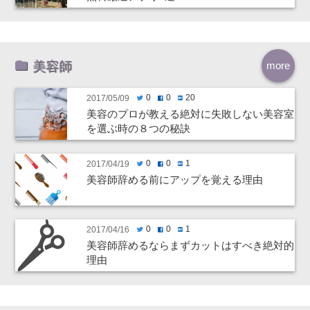
美容師
more
0
0
20
2017/05/09
twitter
facebook
hatenabookmark
美容のプロが教える絶対に失敗しない美容室
を選ぶ時の８つの秘訣
0
0
1
2017/04/19
twitter
facebook
hatenabookmark
美容師辞める前にアップを覚える理由
0
0
1
2017/04/16
twitter
facebook
hatenabookmark
美容師辞めるならまずカットはすべき絶対的
理由