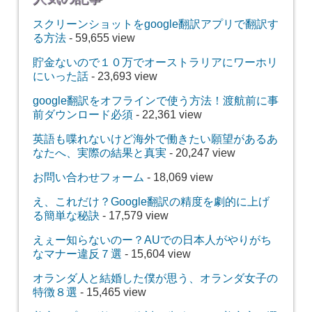
スクリーンショットをgoogle翻訳アプリで翻訳す
る方法
- 59,655 view
貯金ないので１０万でオーストラリアにワーホリ
にいった話
- 23,693 view
google翻訳をオフラインで使う方法！渡航前に事
前ダウンロード必須
- 22,361 view
英語も喋れないけど海外で働きたい願望があるあ
なたへ、実際の結果と真実
- 20,247 view
お問い合わせフォーム
- 18,069 view
え、これだけ？Google翻訳の精度を劇的に上げ
る簡単な秘訣
- 17,579 view
えぇー知らないのー？AUでの日本人がやりがち
なマナー違反７選
- 15,604 view
オランダ人と結婚した僕が思う、オランダ女子の
特徴８選
- 15,465 view