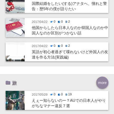
国際結婚をしたい(する)アナタへ、憧れと警
告：歴5年の僕が語りたい
0
0
2
2017/04/22
twitter
facebook
hatenabookmark
他国からしたら日本人なのか韓国人なのか中
国人なのか区別がつかない話
0
0
2
2017/04/22
twitter
facebook
hatenabookmark
英語が初心者過ぎて喋れないけど外国人の友
達を作る方法(実践編)
旅
more
0
0
19
2017/05/29
twitter
facebook
hatenabookmark
えぇー知らないのー？AUでの日本人がやり
がちなマナー違反７選