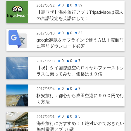
0
0
39
2017/05/22
twitter
facebook
hatenabookmark
【裏ワザ】海外旅行アプリTripadvisorは端末
の言語設定を英語にして！
0
0
32
2017/05/10
twitter
facebook
hatenabookmark
google翻訳をオフラインで使う方法！渡航前
に事前ダウンロード必須
0
0
7
2017/05/08
twitter
facebook
hatenabookmark
【祝】タイ国際航空のロイヤルファーストク
ラスに乗ってみた。価格は１０倍
0
0
7
2017/05/04
twitter
facebook
hatenabookmark
格安旅行：都心から成田空港に９００円で行
く方法
0
0
5
2017/05/01
twitter
facebook
hatenabookmark
海外旅行におすすめ！！絶対いれておきたい
無料厳選アプリ6選