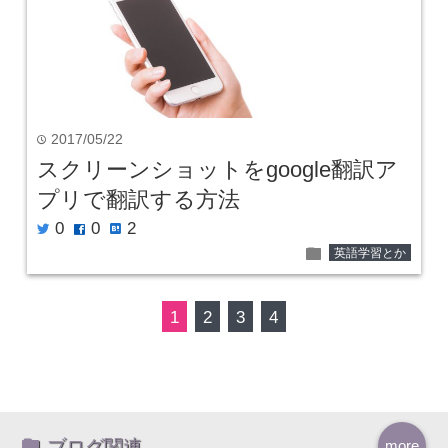
2017/05/22
time
スクリーンショットをgoogle翻訳ア
プリで翻訳する方法
0
0
2
twitter
facebook
hatenabookmark
folder
英語学習とか
1
2
3
4
ブログ関連
more