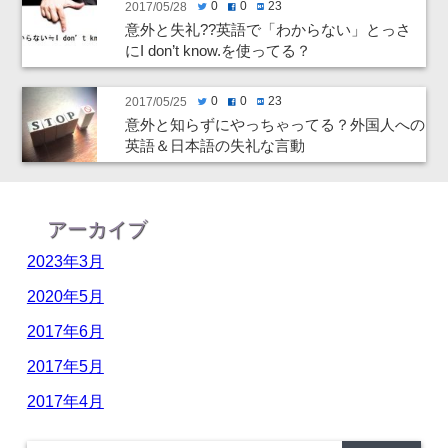
0
0
23
2017/05/28
twitter
facebook
hatenabookmark
意外と失礼??英語で「わからない」とっさ
にI don’t know.を使ってる？
0
0
23
2017/05/25
twitter
facebook
hatenabookmark
意外と知らずにやっちゃってる？外国人への
英語＆日本語の失礼な言動
アーカイブ
2023年3月
2020年5月
2017年6月
2017年5月
2017年4月