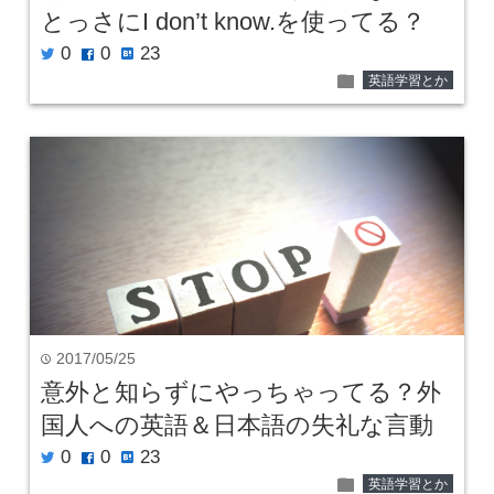
とっさにI don’t know.を使ってる？
0
0
23
twitter
facebook
hatenabookmark
folder
英語学習とか
2017/05/25
time
意外と知らずにやっちゃってる？外
国人への英語＆日本語の失礼な言動
0
0
23
twitter
facebook
hatenabookmark
folder
英語学習とか