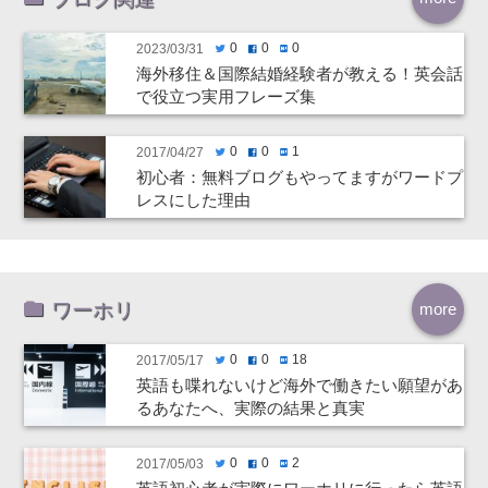
0
0
0
2023/03/31
twitter
facebook
hatenabookmark
海外移住＆国際結婚経験者が教える！英会話
で役立つ実用フレーズ集
0
0
1
2017/04/27
twitter
facebook
hatenabookmark
初心者：無料ブログもやってますがワードプ
レスにした理由
ワーホリ
more
0
0
18
2017/05/17
twitter
facebook
hatenabookmark
英語も喋れないけど海外で働きたい願望があ
るあなたへ、実際の結果と真実
0
0
2
2017/05/03
twitter
facebook
hatenabookmark