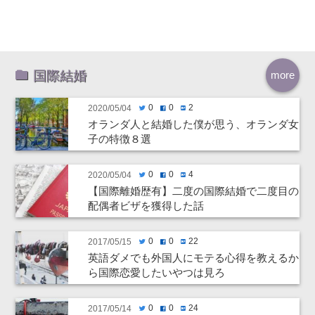
国際結婚
more
0
0
2
2020/05/04
twitter
facebook
hatenabookmark
オランダ人と結婚した僕が思う、オランダ女
子の特徴８選
0
0
4
2020/05/04
twitter
facebook
hatenabookmark
【国際離婚歴有】二度の国際結婚で二度目の
配偶者ビザを獲得した話
0
0
22
2017/05/15
twitter
facebook
hatenabookmark
英語ダメでも外国人にモテる心得を教えるか
ら国際恋愛したいやつは見ろ
0
0
24
2017/05/14
twitter
facebook
hatenabookmark