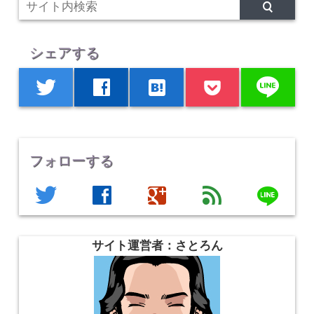
シェアする
line
twitter
facebook
hatenabookmark
フォローする
line
twitter
facebook
google
feed
サイト運営者：さとろん