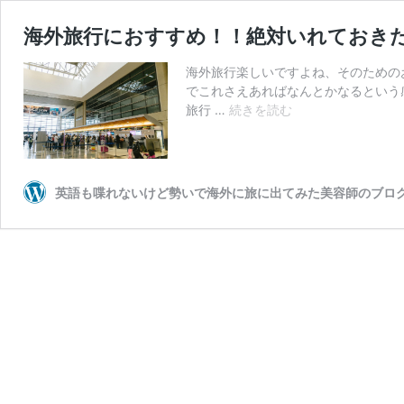
海外旅行におすすめ！！絶対いれておき
海外旅行楽しいですよね、そのための
でこれさえあればなんとかなるという
海
旅行 …
続きを読む
外
旅
行
に
英語も喋れないけど勢いで海外に旅に出てみた美容師のブロ
お
す
す
め！！
絶
対
い
れ
て
お
き