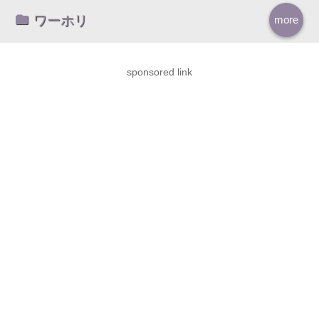
ワーホリ
more
sponsored link