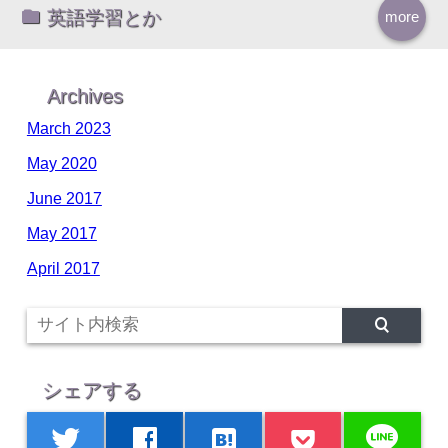
英語学習とか
more
Archives
March 2023
May 2020
June 2017
May 2017
April 2017
シェアする
line
twitter
facebook
hatenabookmark