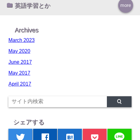
英語学習とか
more
Archives
March 2023
May 2020
June 2017
May 2017
April 2017
シェアする
line
twitter
facebook
hatenabookmark