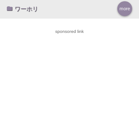
ワーホリ
more
sponsored link