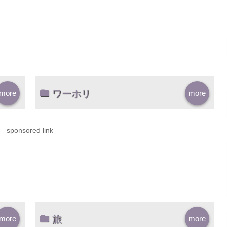
ワーホリ
more
more
sponsored link
旅
more
more