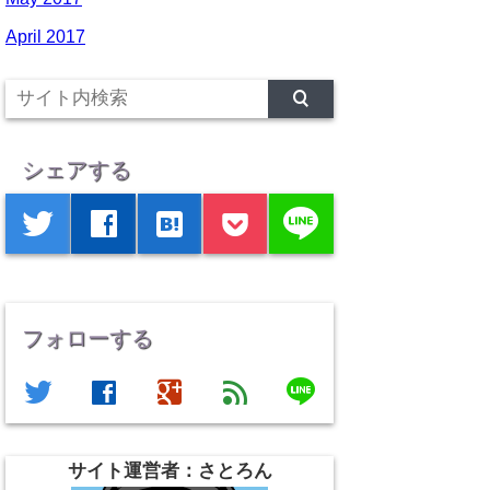
April 2017
シェアする
line
twitter
facebook
hatenabookmark
フォローする
line
twitter
facebook
google
feed
サイト運営者：さとろん